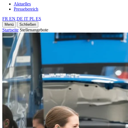
Aktuelles
Pressebereich
FR
EN
DE
IT
PL
ES
Menü
Schließen
Startseite
Stellenangebote