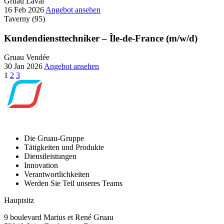
Gruau Laval
16 Feb 2026
Angebot ansehen
Taverny (95)
Kundendiensttechniker – Île-de-France (m/w/d)
Gruau Vendée
30 Jan 2026
Angebot ansehen
Beitragsnavigation
1
2
3
Die Gruau-Gruppe
Tätigkeiten und Produkte
Dienstleistungen
Innovation
Verantwortlichkeiten
Werden Sie Teil unseres Teams
Hauptsitz
9 boulevard Marius et René Gruau