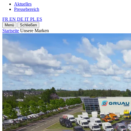
Aktuelles
Pressebereich
FR
EN
DE
IT
PL
ES
Menü
Schließen
Startseite
Unsere Marken