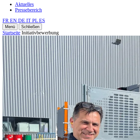
Aktuelles
Pressebereich
FR
EN
DE
IT
PL
ES
Menü
Schließen
Startseite
Initiativbewerbung