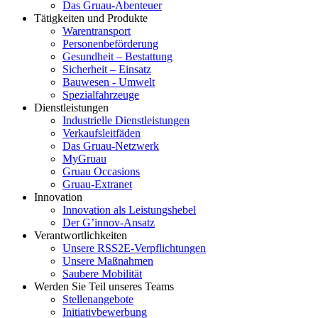
Das Gruau-Abenteuer
Tätigkeiten und Produkte
Warentransport
Personenbeförderung
Gesundheit – Bestattung
Sicherheit – Einsatz
Bauwesen - Umwelt
Spezialfahrzeuge
Dienstleistungen
Industrielle Dienstleistungen
Verkaufsleitfäden
Das Gruau-Netzwerk
MyGruau
Gruau Occasions
Gruau-Extranet
Innovation
Innovation als Leistungshebel
Der G’innov-Ansatz
Verantwortlichkeiten
Unsere RSS2E-Verpflichtungen
Unsere Maßnahmen
Saubere Mobilität
Werden Sie Teil unseres Teams
Stellenangebote
Initiativbewerbung