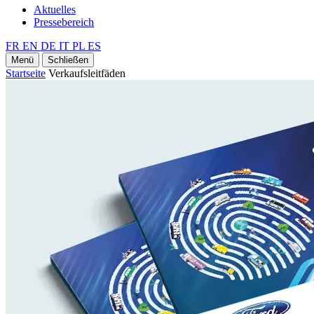
Aktuelles
Pressebereich
FR
EN
DE
IT
PL
ES
Menü
Schließen
Startseite
Verkaufsleitfäden