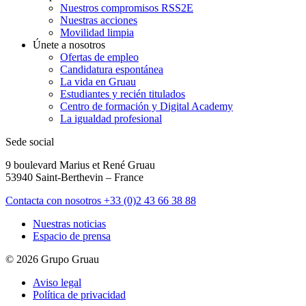
Nuestros compromisos RSS2E
Nuestras acciones
Movilidad limpia
Únete a nosotros
Ofertas de empleo
Candidatura espontánea
La vida en Gruau
Estudiantes y recién titulados
Centro de formación y Digital Academy
La igualdad profesional
Sede social
9 boulevard Marius et René Gruau
53940 Saint-Berthevin – France
Contacta con nosotros
+33 (0)2 43 66 38 88
Nuestras noticias
Espacio de prensa
© 2026 Grupo Gruau
Aviso legal
Política de privacidad