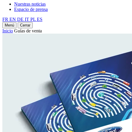
Nuestras noticias
Espacio de prensa
FR
EN
DE
IT
PL
ES
Menú
Cerrar
Inicio
Guías de venta