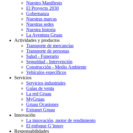
Nuestro Manifiesto
El Proyecto 2030
Gobernanza
Nuestras marcas
Nuestras sedes
Nuestra historia
La Aventura Gruau
Actividades y productos
Transporte de mercancías
Transporte de personas
Salud - Funerario
Seguridad - Intervención
Construcción - Medio Ambiente
Vehículos específicos
Servicios
Servicios industriales
Guías de venta
La red Gruau
MyGruau
Gruau Ocasiones
Extranet Gruau
Innovación
La innovación, motor de rendimiento
El enfoque G’innov
Responsabilidades