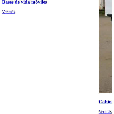
Bases de vida móviles
Ver más
Cabina
Ver más