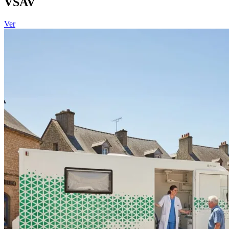
VSAV
Ver