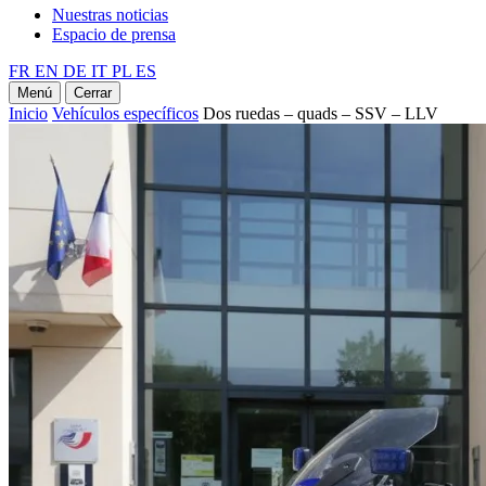
Nuestras noticias
Espacio de prensa
FR
EN
DE
IT
PL
ES
Menú
Cerrar
Inicio
Vehículos específicos
Dos ruedas – quads – SSV – LLV