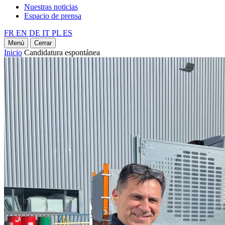
Nuestras noticias
Espacio de prensa
FR
EN
DE
IT
PL
ES
Menú
Cerrar
Inicio
Candidatura espontánea