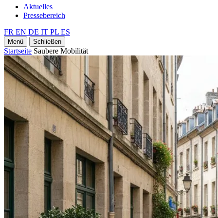
Aktuelles
Pressebereich
FR
EN
DE
IT
PL
ES
Menü
Schließen
Startseite
Saubere Mobilität