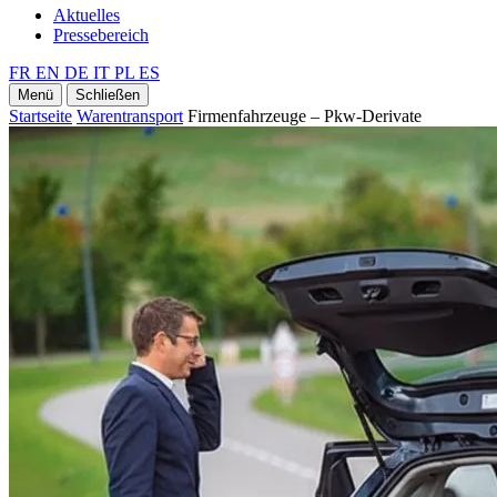
Aktuelles
Pressebereich
FR
EN
DE
IT
PL
ES
Menü
Schließen
Startseite
Warentransport
Firmenfahrzeuge – Pkw-Derivate