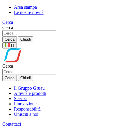
Area stampa
Le nostre novità
Cerca
Cerca
Cerca
Chiudi
IT
Cerca
Cerca
Chiudi
Il Gruppo Gruau
Attività e prodotti
Servizi
Innovazione
Responsabilità
Unisciti a noi
Contattaci