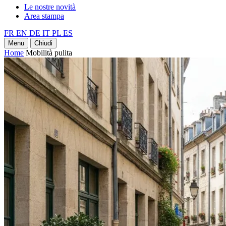
Le nostre novità
Area stampa
FR
EN
DE
IT
PL
ES
Menu
Chiudi
Home
Mobilità pulita