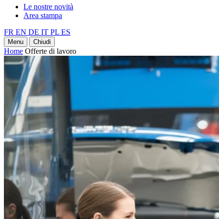
Le nostre novità
Area stampa
FR
EN
DE
IT
PL
ES
Menu
Chiudi
Home
Offerte di lavoro