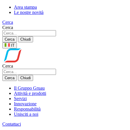
Area stampa
Le nostre novità
Cerca
Cerca
Cerca
Chiudi
IT
Cerca
Cerca
Chiudi
Il Gruppo Gruau
Attività e prodotti
Servizi
Innovazione
Responsabilità
Unisciti a noi
Contattaci