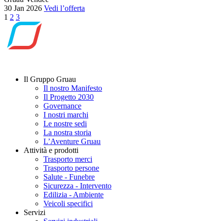
30 Jan 2026
Vedi l’offerta
Navigazione
1
2
3
articoli
Il Gruppo Gruau
Il nostro Manifesto
Il Progetto 2030
Governance
I nostri marchi
Le nostre sedi
La nostra storia
L’Aventure Gruau
Attività e prodotti
Trasporto merci
Trasporto persone
Salute - Funebre
Sicurezza - Intervento
Edilizia - Ambiente
Veicoli specifici
Servizi