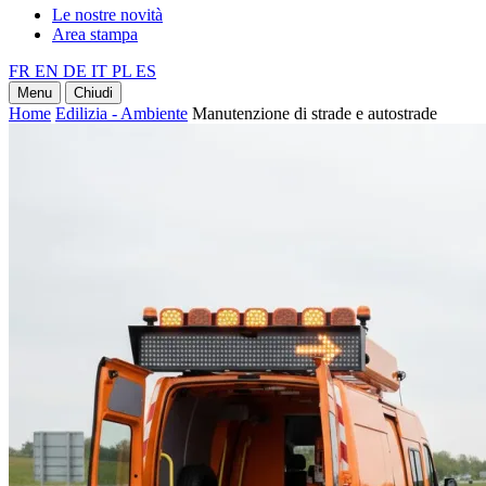
Le nostre novità
Area stampa
FR
EN
DE
IT
PL
ES
Menu
Chiudi
Home
Edilizia - Ambiente
Manutenzione di strade e autostrade