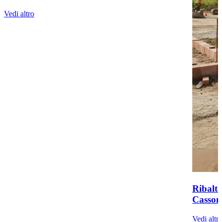
Vedi altro
Ribaltab
Casson
Vedi altr