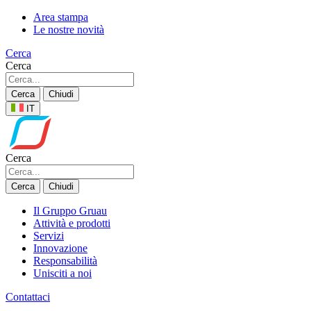
Area stampa
Le nostre novità
Cerca
Cerca
Cerca
Chiudi
IT
Cerca
Cerca
Chiudi
Il Gruppo Gruau
Attività e prodotti
Servizi
Innovazione
Responsabilità
Unisciti a noi
Contattaci