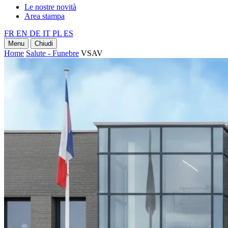
Le nostre novità
Area stampa
FR
EN
DE
IT
PL
ES
Menu
Chiudi
Home
Salute - Funebre
VSAV