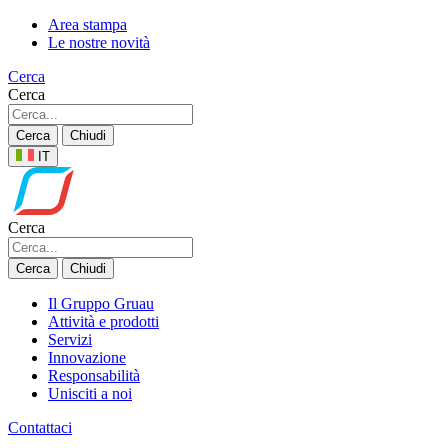
Area stampa
Le nostre novità
Cerca
Cerca
Cerca
Chiudi
IT
Cerca
Cerca
Chiudi
Il Gruppo Gruau
Attività e prodotti
Servizi
Innovazione
Responsabilità
Unisciti a noi
Contattaci