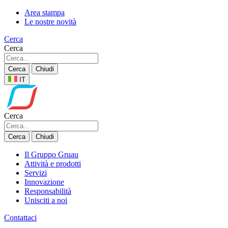
Area stampa
Le nostre novità
Cerca
Cerca
Cerca
Chiudi
IT
Cerca
Cerca
Chiudi
Il Gruppo Gruau
Attività e prodotti
Servizi
Innovazione
Responsabilità
Unisciti a noi
Contattaci