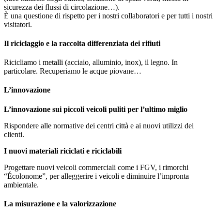
sicurezza dei flussi di circolazione…).
È una questione di rispetto per i nostri collaboratori e per tutti i nostri
visitatori.
Il riciclaggio e la raccolta differenziata dei rifiuti
Ri
cicl
iamo
i
metalli (acciaio, alluminio, inox),
il
legno
. In
particolare.
Recuper
iamo
l
e acque piovane…
L’innovazione
L’innovazione sui piccoli veicoli puliti per l’ultimo miglio
Rispondere alle normative dei centri città e ai nuovi utilizzi dei
clienti.
I nuovi materiali riciclati e riciclabili
Progettare nuovi veicoli commerciali come i FGV, i rimorchi
“Écolonome”, per alleggerire i veicoli e diminuire l’impronta
ambientale.
La misurazione e la valorizzazione