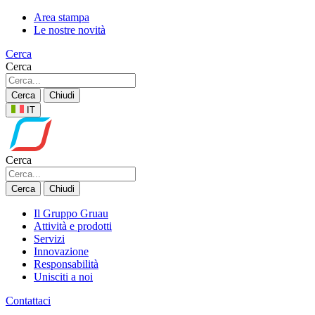
Area stampa
Le nostre novità
Cerca
Cerca
Cerca
Chiudi
IT
Cerca
Cerca
Chiudi
Il Gruppo Gruau
Attività e prodotti
Servizi
Innovazione
Responsabilità
Unisciti a noi
Contattaci