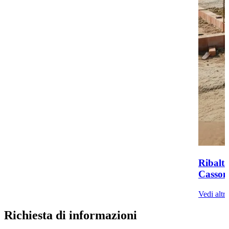
Ribaltab
Casson
Vedi altr
Richiesta di informazioni