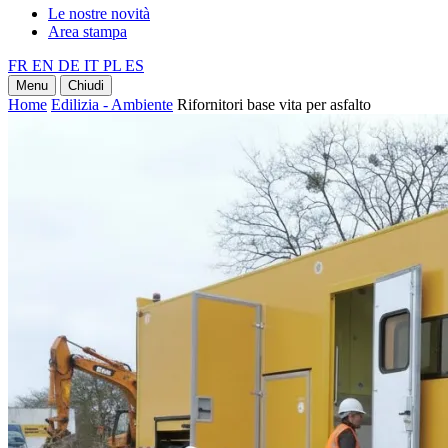
Le nostre novità
Area stampa
FR
EN
DE
IT
PL
ES
Menu
Chiudi
Home
Edilizia - Ambiente
Rifornitori base vita per asfalto