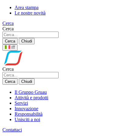
Area stampa
Le nostre novità
Cerca
Cerca
Cerca
Chiudi
IT
Cerca
Cerca
Chiudi
Il Gruppo Gruau
Attività e prodotti
Servizi
Innovazione
Responsabilità
Unisciti a noi
Contattaci