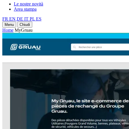
Le nostre novità
Area stampa
FR
EN
DE
IT
PL
ES
Menu
Chiudi
Home
MyGruau