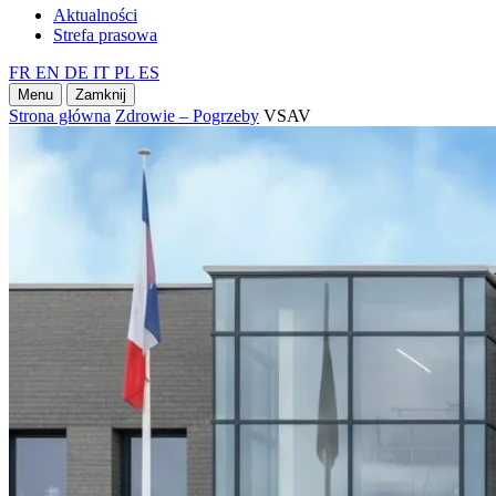
Aktualności
Strefa prasowa
FR
EN
DE
IT
PL
ES
Menu
Zamknij
Strona główna
Zdrowie – Pogrzeby
VSAV