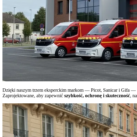
Dzięki naszym trzem eksperckim markom —
Picot
,
Sanicar
i
Gifa
— o
Zaprojektowane, aby zapewnić
szybkość, ochronę i skuteczność
, n