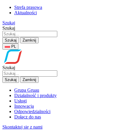
Strefa prasowa
Aktualności
Szukaj
Szukaj
Szukaj
Zamknij
PL
Szukaj
Szukaj
Zamknij
Grupa Gruau
Działalność i produkty
Usługi
Innowacja
Odpowiedzialności
Dołącz do nas
Skontaktuj się z nami