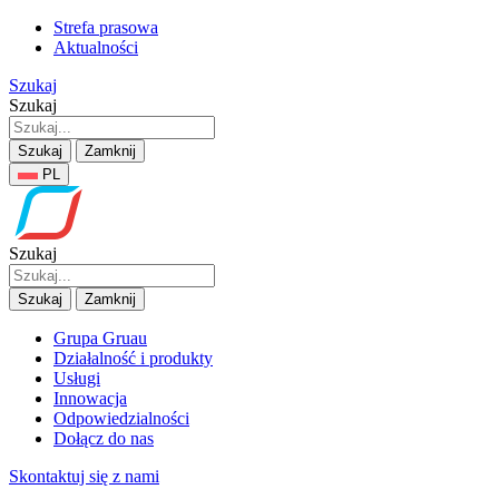
Strefa prasowa
Aktualności
Szukaj
Szukaj
Szukaj
Zamknij
PL
Szukaj
Szukaj
Zamknij
Grupa Gruau
Działalność i produkty
Usługi
Innowacja
Odpowiedzialności
Dołącz do nas
Skontaktuj się z nami