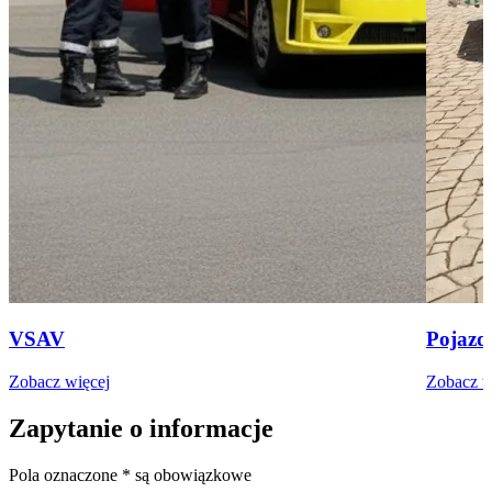
VSAV
Pojazd
Zobacz więcej
Zobacz w
Zapytanie o informacje
Pola oznaczone * są obowiązkowe