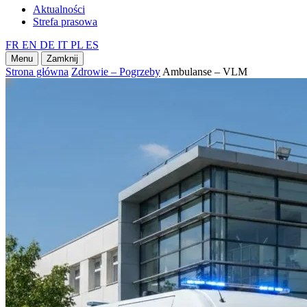
Aktualności
Strefa prasowa
FR
EN
DE
IT
PL
ES
Menu
Zamknij
Strona główna
Zdrowie – Pogrzeby
Ambulanse – VLM