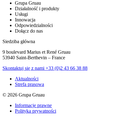
Grupa Gruau
Działalność i produkty
Usługi
Innowacja
Odpowiedzialności
Dołącz do nas
Siedziba główna
9 boulevard Marius et René Gruau
53940 Saint-Berthevin – France
Skontaktuj się z nami
+33 (0)2 43 66 38 88
Aktualności
Strefa prasowa
© 2026 Grupa Gruau
Informacje prawne
Polityka prywatności