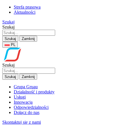
Strefa prasowa
Aktualności
Szukaj
Szukaj
Szukaj
Zamknij
PL
Szukaj
Szukaj
Zamknij
Grupa Gruau
Działalność i produkty
Usługi
Innowacja
Odpowiedzialności
Dołącz do nas
Skontaktuj się z nami