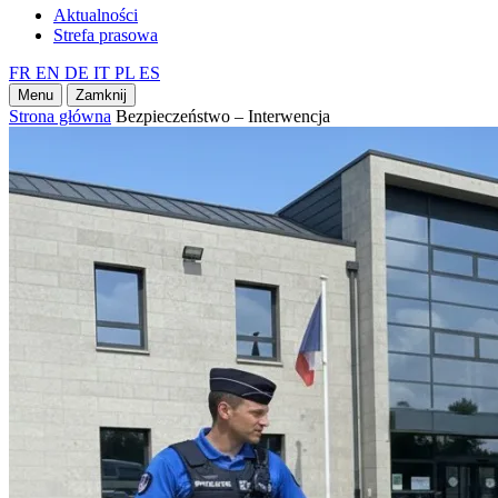
Aktualności
Strefa prasowa
FR
EN
DE
IT
PL
ES
Menu
Zamknij
Strona główna
Bezpieczeństwo – Interwencja