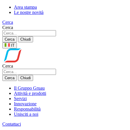
Area stampa
Le nostre novità
Cerca
Cerca
Cerca
Chiudi
IT
Cerca
Cerca
Chiudi
Il Gruppo Gruau
Attività e prodotti
Servizi
Innovazione
Responsabilità
Unisciti a noi
Contattaci