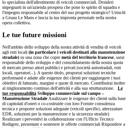
lo specialista dell'allestimento di veicoli commerciali. Desideri
impegnarti in un'azienda prospera che pone lo spirito di squadra e
l'impegno responsabile al centro del suo progetto strategico? Unisciti
a Gruau Le Mans e lascia la tua impronta personale nella nostra
opera collettiva.
Le tue future missioni
Nell'ambito dello sviluppo della nostra attività di vendita di veicoli
agli enti locali
(in particolare i veicoli destinati alla manutenzione
stradale)
su una zona che copre
metà del territorio francese
, sarai
responsabile dello sviluppo e del consolidamento della nostra quota
di mercato presso attori pubblici e privati (società autostradali, enti
locali, operatori...). A questo titolo, proporrai soluzioni tecniche
performanti e adatte alle esigenze dei clienti per raggiungere i tuoi
obiettivi di fatturato, margine e quote di mercato. Contribuirai inoltre
al miglioramento continuo dell'attività e alla sua strutturazione.
Le
tue responsabilità
Sviluppo commerciale sul campo –
Manutenzione Stradale
Analizzare le esigenze dei clienti sulla base
di capitolati d'oneri o co-costruirle con loro Fornire consulenza
tecnica e proporre soluzioni adeguate (veicoli specifici, attrezzature
EDR, soluzioni per la manutenzione e la sicurezza stradale)
Realizzare i preventivi in collaborazione con l'Ufficio Tecnico
Redigere, presentare e sostenere le offerte commerciali Rispondere a