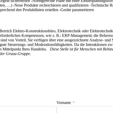
Regeln sicherstellen -Normgerechte Pläne mit einer Elektroplanungssoft
kosten, …) -Neue Produkte recherchieren und qualifizieren -Technische
sprechend den Produktlinien erstellen -Geräte parametrieren
ereich Elektro-Konstruktionsbüro, Elektrotechnik oder Elektrotechnik
 erforderlichen Kompetenzen, wie z. B.: ERP-Management; die Beherrsc
s sind von Vorteil. Sie verfügen über eine ausgezeichnete Analyse- un
er gute Steuerungs- und Moderationsfähigkeiten. Da die Interaktionen z
en Mittelpunkt Ihres Handelns.
Diese Stelle ist für Menschen mit Behi
 der Gruau-Gruppe.
Vorname