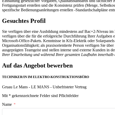
Einhaltung gesetzlicher Vorgaben, Qualitätsstandards und fachlicher 
Fertigungsstart erstellen und die Konsistenz prüfen (Menge, Selbst
spezifische Bedienungsanleitungen erstellen -Standardschaltpläne ent
Gesuchtes Profil
Sie verfügen über eine Ausbildung mindestens auf Bac+2-Niveau im B
verfügen über die für die erfolgreiche Durchführung Ihrer Aufgaben
Microsoft-Office-Pakets. Kenntnisse in Kfz-Elektrik oder Solarpanel
Organisationsfähigkeit; als praxisorientierte Person verfügen Sie üb
ausgeprägten Teamgeist und stellen interne und externe Kunden in d
Ihrer Einarbeitung und während Ihrer gesamten Laufbahn innerhalb
Auf das Angebot bewerben
TECHNIKER/IN IM ELEKTRO-KONSTRUKTIONSBÜRO
Gruau Le Mans - LE MANS - Unbefristeter Vertrag
Mit * gekennzeichnete Felder sind Pflichtfelder
Name