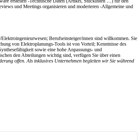
ware erstellen -Technische Daten (Artikel, Stücklisten …) für den
 Reviews und Meetings organisieren und moderieren -Allgemeine und
/Elektroingenieurwesen; Berufseinsteiger/innen sind willkommen. Sie
hung von Elektroplanungs-Tools ist von Vorteil; Kenntnisse des
d Synthesefähigkeit sowie eine hohe Anpassungs- und
wischen den Abteilungen wichtig sind, verfügen Sie über einen
nderung offen. Als inklusives Unternehmen begleiten wir Sie während