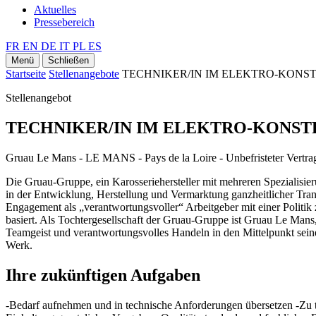
Aktuelles
Pressebereich
FR
EN
DE
IT
PL
ES
Menü
Schließen
Startseite
Stellenangebote
TECHNIKER/IN IM ELEKTRO-KON
Stellenangebot
TECHNIKER/IN IM ELEKTRO-KONS
Gruau Le Mans - LE MANS - Pays de la Loire - Unbefristeter Vertra
Die Gruau-Gruppe, ein Karosseriehersteller mit mehreren Spezialisie
in der Entwicklung, Herstellung und Vermarktung ganzheitlicher Tran
Engagement als „verantwortungsvoller“ Arbeitgeber mit einer Politik z
basiert. Als Tochtergesellschaft der Gruau-Gruppe ist Gruau Le Mans
Teamgeist und verantwortungsvolles Handeln in den Mittelpunkt seine
Werk.
Ihre zukünftigen Aufgaben
-Bedarf aufnehmen und in technische Anforderungen übersetzen -Zu te