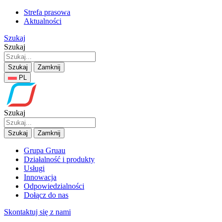
Strefa prasowa
Aktualności
Szukaj
Szukaj
Szukaj
Zamknij
PL
Szukaj
Szukaj
Zamknij
Grupa Gruau
Działalność i produkty
Usługi
Innowacja
Odpowiedzialności
Dołącz do nas
Skontaktuj się z nami