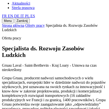
Aktualności
Strefa prasowa
FR
EN
DE
IT
PL
ES
Menu
Zamknij
Strona główna
Oferty pracy
Specjalista ds. Rozwoju Zasobów
Ludzkich
Oferta pracy
Specjalista ds. Rozwoju Zasobów
Ludzkich
Gruau Laval - Saint-Berthevin - Kraj Loary - Umowa na czas
nieokreślony
Grupa Gruau, producent nadwozi samochodowych o wielu
specjalizacjach, europejski lider w dziedzinie nadwozi do pojazdów
użytkowych, jest uznawana na swoich rynkach za innowacyjność i
know-how w zakresie projektowania, produkcji i komercjalizacji
kompleksowych rozwiązań transportowych (16 zakładów
produkcyjnych we Francji i za granicą, 1400 pracowników). Grupa
Gruau potwierdza swoje zaangażowanie jako „odpowiedzialny”
pracodawca, prowadząc politykę równości zawodowej i jakości