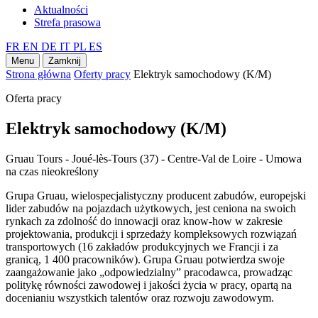
Aktualności
Strefa prasowa
FR
EN
DE
IT
PL
ES
Menu
Zamknij
Strona główna
Oferty pracy
Elektryk samochodowy (K/M)
Oferta pracy
Elektryk samochodowy (K/M)
Gruau Tours - Joué-lès-Tours (37) - Centre-Val de Loire - Umowa
na czas nieokreślony
Grupa Gruau, wielospecjalistyczny producent zabudów, europejski
lider zabudów na pojazdach użytkowych, jest ceniona na swoich
rynkach za zdolność do innowacji oraz know-how w zakresie
projektowania, produkcji i sprzedaży kompleksowych rozwiązań
transportowych (16 zakładów produkcyjnych we Francji i za
granicą, 1 400 pracowników). Grupa Gruau potwierdza swoje
zaangażowanie jako „odpowiedzialny” pracodawca, prowadząc
politykę równości zawodowej i jakości życia w pracy, opartą na
docenianiu wszystkich talentów oraz rozwoju zawodowym.