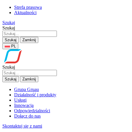
Strefa prasowa
Aktualności
Szukaj
Szukaj
Szukaj
Zamknij
PL
Szukaj
Szukaj
Zamknij
Grupa Gruau
Działalność i produkty
Usługi
Innowacja
Odpowiedzialności
Dołącz do nas
Skontaktuj się z nami