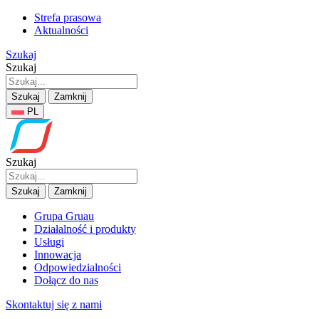
Strefa prasowa
Aktualności
Szukaj
Szukaj
Szukaj
Zamknij
PL
Szukaj
Szukaj
Zamknij
Grupa Gruau
Działalność i produkty
Usługi
Innowacja
Odpowiedzialności
Dołącz do nas
Skontaktuj się z nami