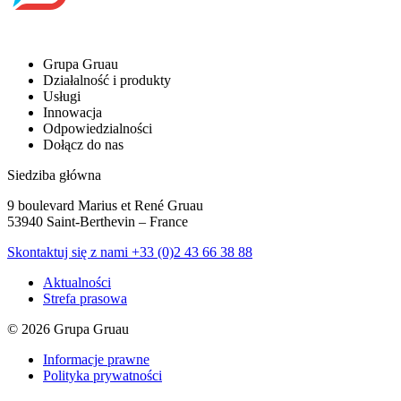
Grupa Gruau
Działalność i produkty
Usługi
Innowacja
Odpowiedzialności
Dołącz do nas
Siedziba główna
9 boulevard Marius et René Gruau
53940 Saint-Berthevin – France
Skontaktuj się z nami
+33 (0)2 43 66 38 88
Aktualności
Strefa prasowa
© 2026 Grupa Gruau
Informacje prawne
Polityka prywatności