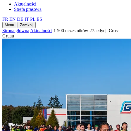
Aktualności
Strefa prasowa
FR
EN
DE
IT
PL
ES
Menu
Zamknij
Strona główna
Aktualności
1 500 uczestników 27. edycji Cross
Gruau