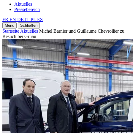
Aktuelles
Pressebereich
FR
EN
DE
IT
PL
ES
Menü
Schließen
Startseite
Aktuelles
Michel Barnier und Guillaume Chevrollier zu
Besuch bei Gruau