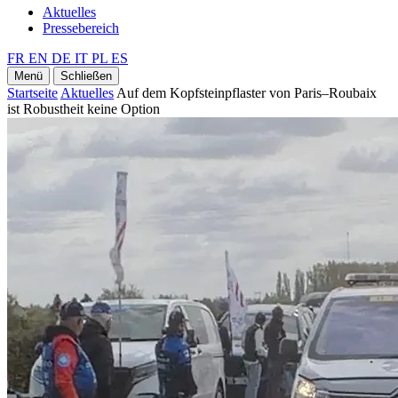
Aktuelles
Pressebereich
FR
EN
DE
IT
PL
ES
Menü
Schließen
Startseite
Aktuelles
Auf dem Kopfsteinpflaster von Paris–Roubaix
ist Robustheit keine Option