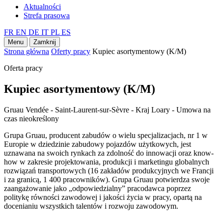
Aktualności
Strefa prasowa
FR
EN
DE
IT
PL
ES
Menu
Zamknij
Strona główna
Oferty pracy
Kupiec asortymentowy (K/M)
Oferta pracy
Kupiec asortymentowy (K/M)
Gruau Vendée - Saint-Laurent-sur-Sèvre - Kraj Loary - Umowa na
czas nieokreślony
Grupa Gruau, producent zabudów o wielu specjalizacjach, nr 1 w
Europie w dziedzinie zabudowy pojazdów użytkowych, jest
uznawana na swoich rynkach za zdolność do innowacji oraz know-
how w zakresie projektowania, produkcji i marketingu globalnych
rozwiązań transportowych (16 zakładów produkcyjnych we Francji
i za granicą, 1 400 pracowników). Grupa Gruau potwierdza swoje
zaangażowanie jako „odpowiedzialny” pracodawca poprzez
politykę równości zawodowej i jakości życia w pracy, opartą na
docenianiu wszystkich talentów i rozwoju zawodowym.