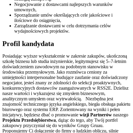
Negocjowanie z dostawcami najlepszych warunków
umownych,
Sporządzanie umów określających cele jakościowe i
ilościowe do osiągnięcia,
Zarządzanie dostawcami w celu dotrzymania celów
wydajnościowych projektów.
Profil kandydata
Posiadając wyższe wykształcenie w zakresie zakupów, ukończoną
szkołę biznesu lub studia inżynierskie, legitymujesz się 5–7-letnim
doświadczeniem zawodowym na podobnym stanowisku w
środowisku przemysłowym. Jako rozmówca ceniony za
umiejętności interpersonalne budujące zaufanie oraz doświadczony
negocjator, jesteś znany ze zdolności do selekcji proaktywnych,
konkurencyjnych dostawców zaangażowanych w RSS2E. Dzielisz
nasze wartości i wykazujesz się zmysłem biznesowym,
analitycznym umysłem oraz wytrwałością. Niezbędna jest
znajomość technicznego języka angielskiego, biegła obsługa pakietu
biurowego oraz systemu ERP. Zorientowany na wyniki i pełen
inicjatywy, będziesz dbać o promowanie
wizji Partnerów
naszego
Projektu Przedsiębiorstwa
, dążąc do tego, aby Twój portfel
zakupowy przyczyniał się do wyników Grupy Gruau.
Proponujemy Ci dołączenie do firmy o ludzkim obliczu, silnie