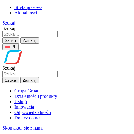
Strefa prasowa
Aktualności
Szukaj
Szukaj
Szukaj
Zamknij
PL
Szukaj
Szukaj
Zamknij
Grupa Gruau
Działalność i produkty
Usługi
Innowacja
Odpowiedzialności
Dołącz do nas
Skontaktuj się z nami