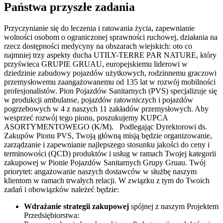
Państwa przyszłe zadania
Przyczynianie się do leczenia i ratowania życia, zapewnianie
wolności osobom o ograniczonej sprawności ruchowej, działania na
rzecz dostępności medycyny na obszarach wiejskich: oto co
najmniej trzy aspekty ducha UTILY-TERRE PAR NATURE, który
przyświeca GRUPIE GRUAU, europejskiemu liderowi w
dziedzinie zabudowy pojazdów użytkowych, rodzinnemu graczowi
przemysłowemu zaangażowanemu od 135 lat w rozwój mobilności
profesjonalistów. Pion Pojazdów Sanitarnych (PVS) specjalizuje się
w produkcji ambulanse, pojazdów ratowniczych i pojazdów
pogrzebowych w 4 z naszych 11 zakładów przemysłowych. Aby
wesprzeć rozwój tego pionu, poszukujemy KUPCA
ASORTYMENTOWEGO (K/M). Podlegając Dyrektorowi ds.
Zakupów Pionu PVS, Twoją główną misją będzie organizowanie,
zarządzanie i zapewnianie najlepszego stosunku jakości do ceny i
terminowości (QCD) produktów i usług w ramach Twojej kategorii
zakupowej w Pionie Pojazdów Sanitarnych Grupy Gruau. Twój
priorytet: angażowanie naszych dostawców w służbę naszym
klientom w ramach trwałych relacji. W związku z tym do Twoich
zadań i obowiązków należeć będzie:
Wdrażanie strategii zakupowej
spójnej z naszym Projektem
Przedsiębiorstwa: