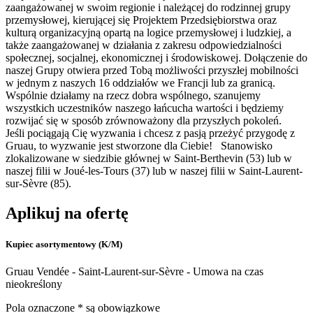
zaangażowanej w swoim regionie i należącej do rodzinnej grupy
przemysłowej, kierującej się Projektem Przedsiębiorstwa oraz
kulturą organizacyjną opartą na logice przemysłowej i ludzkiej, a
także zaangażowanej w działania z zakresu odpowiedzialności
społecznej, socjalnej, ekonomicznej i środowiskowej. Dołączenie do
naszej Grupy otwiera przed Tobą możliwości przyszłej mobilności
w jednym z naszych 16 oddziałów we Francji lub za granicą.
Wspólnie działamy na rzecz dobra wspólnego, szanujemy
wszystkich uczestników naszego łańcucha wartości i będziemy
rozwijać się w sposób zrównoważony dla przyszłych pokoleń.
Jeśli pociągają Cię wyzwania i chcesz z pasją przeżyć przygodę z
Gruau, to wyzwanie jest stworzone dla Ciebie! Stanowisko
zlokalizowane w siedzibie głównej w Saint-Berthevin (53) lub w
naszej filii w Joué-les-Tours (37) lub w naszej filii w Saint-Laurent-
sur-Sèvre (85).
Aplikuj na ofertę
Kupiec asortymentowy (K/M)
Gruau Vendée - Saint-Laurent-sur-Sèvre - Umowa na czas
nieokreślony
Pola oznaczone * są obowiązkowe