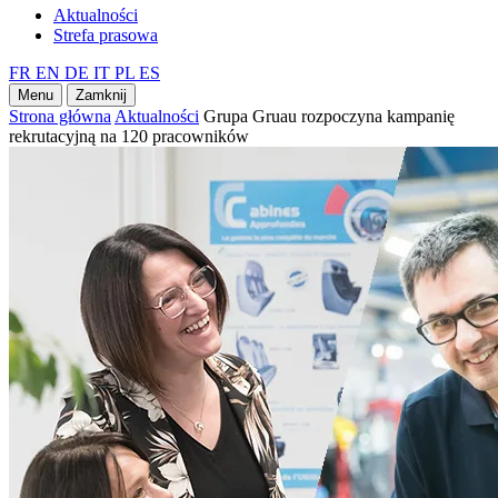
Aktualności
Strefa prasowa
FR
EN
DE
IT
PL
ES
Menu
Zamknij
Strona główna
Aktualności
Grupa Gruau rozpoczyna kampanię
rekrutacyjną na 120 pracowników