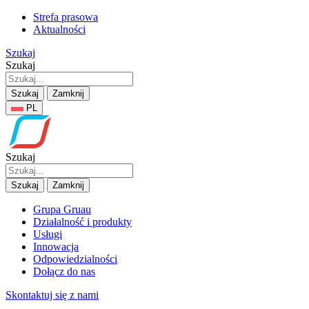
Strefa prasowa
Aktualności
Szukaj
Szukaj
Szukaj
Zamknij
PL
Szukaj
Szukaj
Zamknij
Grupa Gruau
Działalność i produkty
Usługi
Innowacja
Odpowiedzialności
Dołącz do nas
Skontaktuj się z nami