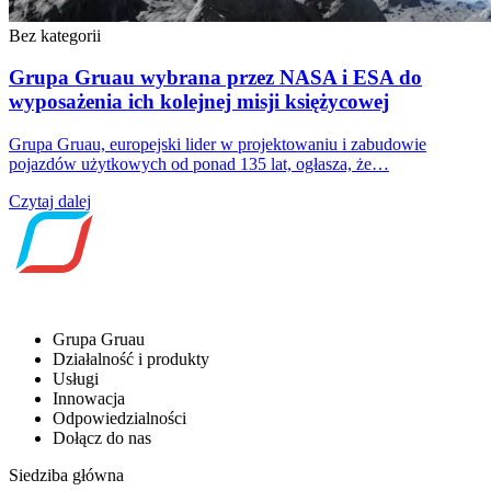
Bez kategorii
Grupa Gruau wybrana przez NASA i ESA do
wyposażenia ich kolejnej misji księżycowej
Grupa Gruau, europejski lider w projektowaniu i zabudowie
pojazdów użytkowych od ponad 135 lat, ogłasza, że…
Czytaj dalej
Grupa Gruau
Działalność i produkty
Usługi
Innowacja
Odpowiedzialności
Dołącz do nas
Siedziba główna