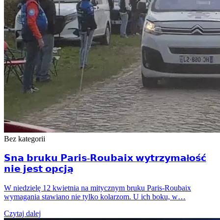
Bez kategorii
𝗦𝗻𝗮 𝗯𝗿𝘂𝗸𝘂 𝗣𝗮𝗿𝗶𝘀-𝗥𝗼𝘂𝗯𝗮𝗶𝘅 𝘄𝘆𝘁𝗿𝘇𝘆𝗺𝗮ł𝗼𝘀́𝗰́
𝗻𝗶𝗲 𝗷𝗲𝘀𝘁 𝗼𝗽𝗰𝗷𝗮̨
W niedzielę 12 kwietnia na mitycznym bruku Paris-Roubaix
wymagania stawiano nie tylko kolarzom. U ich boku, w…
Czytaj dalej