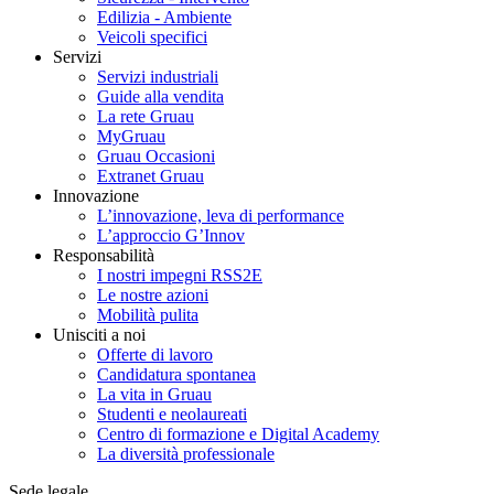
Edilizia - Ambiente
Veicoli specifici
Servizi
Servizi industriali
Guide alla vendita
La rete Gruau
MyGruau
Gruau Occasioni
Extranet Gruau
Innovazione
L’innovazione, leva di performance
L’approccio G’Innov
Responsabilità
I nostri impegni RSS2E
Le nostre azioni
Mobilità pulita
Unisciti a noi
Offerte di lavoro
Candidatura spontanea
La vita in Gruau
Studenti e neolaureati
Centro di formazione e Digital Academy
La diversità professionale
Sede legale