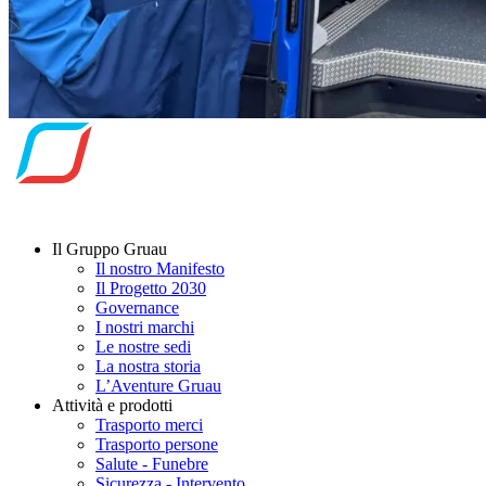
Il Gruppo Gruau
Il nostro Manifesto
Il Progetto 2030
Governance
I nostri marchi
Le nostre sedi
La nostra storia
L’Aventure Gruau
Attività e prodotti
Trasporto merci
Trasporto persone
Salute - Funebre
Sicurezza - Intervento