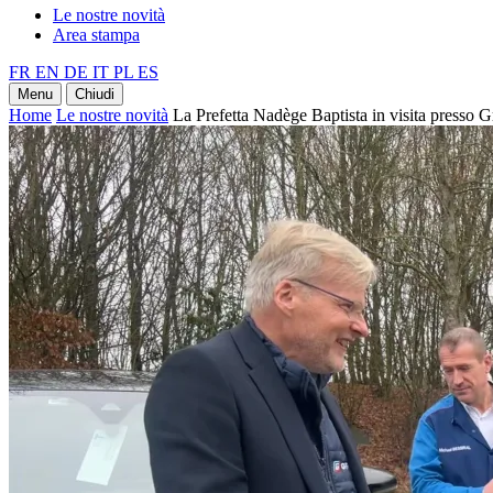
Le nostre novità
Area stampa
FR
EN
DE
IT
PL
ES
Menu
Chiudi
Home
Le nostre novità
La Prefetta Nadège Baptista in visita presso 