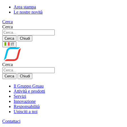
Area stampa
Le nostre novità
Cerca
Cerca
Cerca
Chiudi
IT
Cerca
Cerca
Chiudi
Il Gruppo Gruau
Attività e prodotti
Servizi
Innovazione
Responsabilità
Unisciti a noi
Contattaci