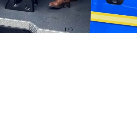
1
/
5