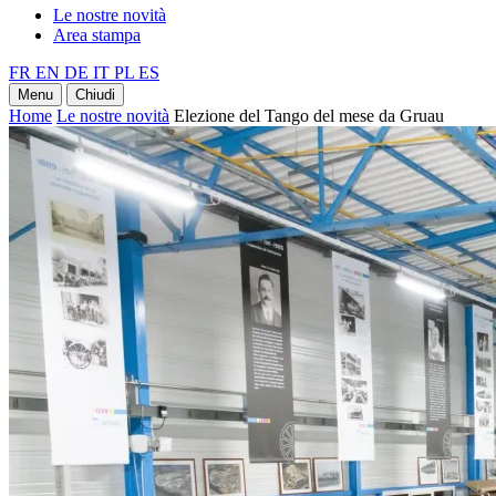
Le nostre novità
Area stampa
FR
EN
DE
IT
PL
ES
Menu
Chiudi
Home
Le nostre novità
Elezione del Tango del mese da Gruau