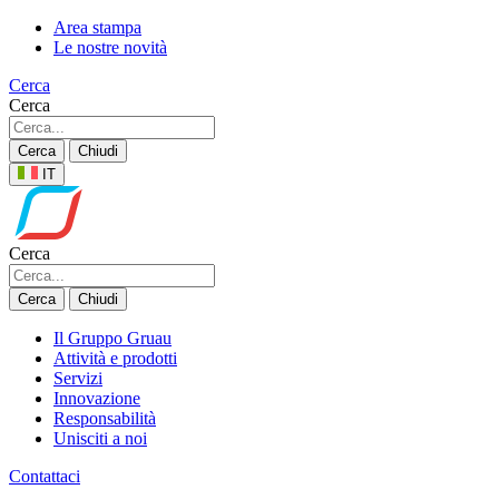
Area stampa
Le nostre novità
Cerca
Cerca
Cerca
Chiudi
IT
Cerca
Cerca
Chiudi
Il Gruppo Gruau
Attività e prodotti
Servizi
Innovazione
Responsabilità
Unisciti a noi
Contattaci