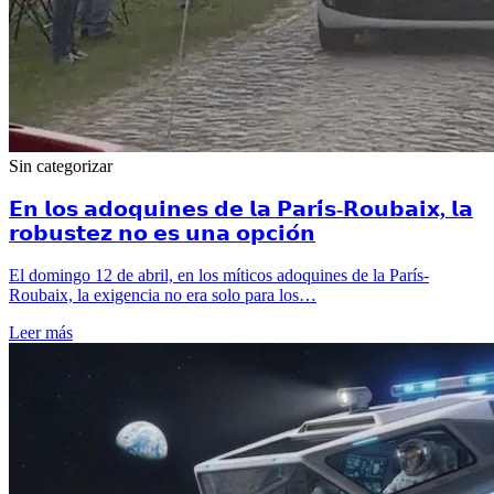
Sin categorizar
𝗘𝗻 𝗹𝗼𝘀 𝗮𝗱𝗼𝗾𝘂𝗶𝗻𝗲𝘀 𝗱𝗲 𝗹𝗮 𝗣𝗮𝗿𝗶́𝘀-𝗥𝗼𝘂𝗯𝗮𝗶𝘅, 𝗹𝗮
𝗿𝗼𝗯𝘂𝘀𝘁𝗲𝘇 𝗻𝗼 𝗲𝘀 𝘂𝗻𝗮 𝗼𝗽𝗰𝗶𝗼́𝗻
El domingo 12 de abril, en los míticos adoquines de la París-
Roubaix, la exigencia no era solo para los…
Leer más