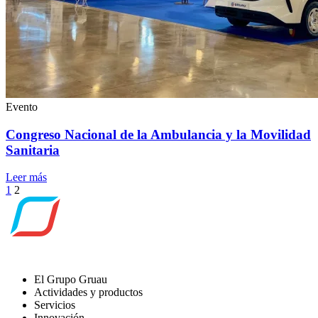
Evento
Congreso Nacional de la Ambulancia y la Movilidad
Sanitaria
Leer más
Navegación
1
2
de
entradas
El Grupo Gruau
Actividades y productos
Servicios
Innovación