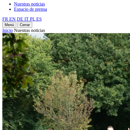
Nuestras noticias
Espacio de prensa
FR
EN
DE
IT
PL
ES
Menú
Cerrar
Inicio
Nuestras noticias