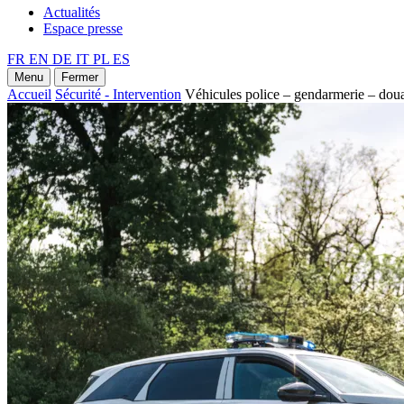
Actualités
Espace presse
FR
EN
DE
IT
PL
ES
Menu
Fermer
Accueil
Sécurité - Intervention
Véhicules police – gendarmerie – dou